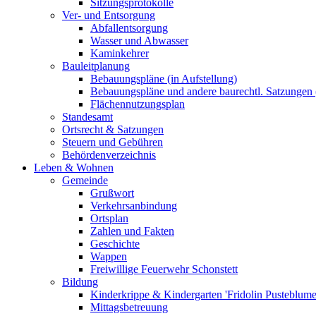
Sitzungsprotokolle
Ver- und Entsorgung
Abfallentsorgung
Wasser und Abwasser
Kaminkehrer
Bauleitplanung
Bebauungspläne (in Aufstellung)
Bebauungspläne und andere baurechtl. Satzungen (
Flächennutzungsplan
Standesamt
Ortsrecht & Satzungen
Steuern und Gebühren
Behördenverzeichnis
Leben & Wohnen
Gemeinde
Grußwort
Verkehrsanbindung
Ortsplan
Zahlen und Fakten
Geschichte
Wappen
Freiwillige Feuerwehr Schonstett
Bildung
Kinderkrippe & Kindergarten 'Fridolin Pusteblume
Mittagsbetreuung