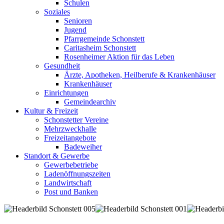
Schulen
Soziales
Senioren
Jugend
Pfarrgemeinde Schonstett
Caritasheim Schonstett
Rosenheimer Aktion für das Leben
Gesundheit
Ärzte, Apotheken, Heilberufe & Krankenhäuser
Krankenhäuser
Einrichtungen
Gemeindearchiv
Kultur & Freizeit
Schonstetter Vereine
Mehrzweckhalle
Freizeitangebote
Badeweiher
Standort & Gewerbe
Gewerbebetriebe
Ladenöffnungszeiten
Landwirtschaft
Post und Banken