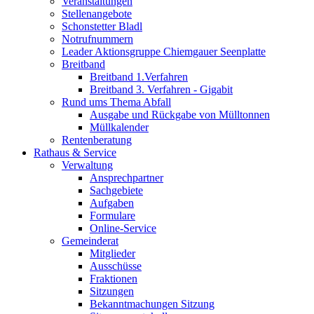
Veranstaltungen
Stellenangebote
Schonstetter Bladl
Notrufnummern
Leader Aktionsgruppe Chiemgauer Seenplatte
Breitband
Breitband 1.Verfahren
Breitband 3. Verfahren - Gigabit
Rund ums Thema Abfall
Ausgabe und Rückgabe von Mülltonnen
Müllkalender
Rentenberatung
Rathaus & Service
Verwaltung
Ansprechpartner
Sachgebiete
Aufgaben
Formulare
Online-Service
Gemeinderat
Mitglieder
Ausschüsse
Fraktionen
Sitzungen
Bekanntmachungen Sitzung