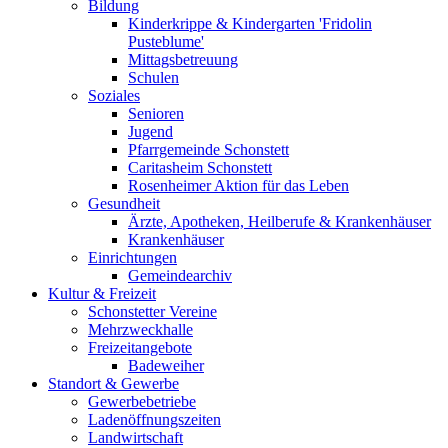
Bildung
Kinderkrippe & Kindergarten 'Fridolin
Pusteblume'
Mittagsbetreuung
Schulen
Soziales
Senioren
Jugend
Pfarrgemeinde Schonstett
Caritasheim Schonstett
Rosenheimer Aktion für das Leben
Gesundheit
Ärzte, Apotheken, Heilberufe & Krankenhäuser
Krankenhäuser
Einrichtungen
Gemeindearchiv
Kultur & Freizeit
Schonstetter Vereine
Mehrzweckhalle
Freizeitangebote
Badeweiher
Standort & Gewerbe
Gewerbebetriebe
Ladenöffnungszeiten
Landwirtschaft