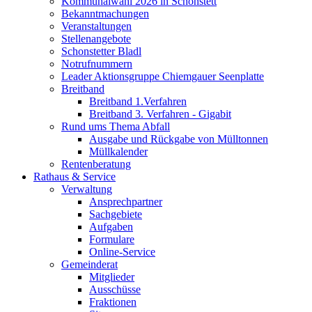
Kommunalwahl 2026 in Schonstett
Bekanntmachungen
Veranstaltungen
Stellenangebote
Schonstetter Bladl
Notrufnummern
Leader Aktionsgruppe Chiemgauer Seenplatte
Breitband
Breitband 1.Verfahren
Breitband 3. Verfahren - Gigabit
Rund ums Thema Abfall
Ausgabe und Rückgabe von Mülltonnen
Müllkalender
Rentenberatung
Rathaus & Service
Verwaltung
Ansprechpartner
Sachgebiete
Aufgaben
Formulare
Online-Service
Gemeinderat
Mitglieder
Ausschüsse
Fraktionen