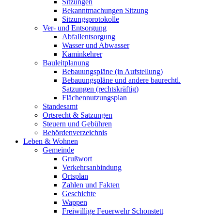
Sitzungen
Bekanntmachungen Sitzung
Sitzungsprotokolle
Ver- und Entsorgung
Abfallentsorgung
Wasser und Abwasser
Kaminkehrer
Bauleitplanung
Bebauungspläne (in Aufstellung)
Bebauungspläne und andere baurechtl.
Satzungen (rechtskräftig)
Flächennutzungsplan
Standesamt
Ortsrecht & Satzungen
Steuern und Gebühren
Behördenverzeichnis
Leben & Wohnen
Gemeinde
Grußwort
Verkehrsanbindung
Ortsplan
Zahlen und Fakten
Geschichte
Wappen
Freiwillige Feuerwehr Schonstett