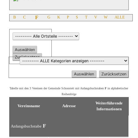
F
B
C
G
K
P
S
T
V
W
ALLE
Tabelle mit den 3 Vereinen der Gemeinde Schonstett mit Anfangsbuchstaben
F
in alphabetischer
Reihenfolge
Weiterführende
Vereinsname
Adresse
Informationen
F
Anfangsbuchstabe