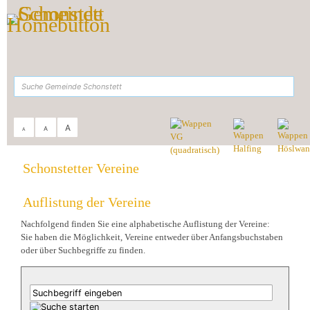
Zum Inhalt
,
zur Navigation
oder
zur Startseite
springen.
suchen
A
A
A
Sie sind hier:
Gemeinde Schonstett
>
Kultur & Freizeit
>
Schonstetter Vereine
Schonstetter Vereine
Auflistung der Vereine
Nachfolgend finden Sie eine alphabetische Auflistung der Vereine:
Sie haben die Möglichkeit, Vereine entweder über Anfangsbuchstaben
oder über Suchbegriffe zu finden.