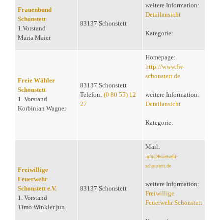
weitere Information:
Frauenbund
Detailansicht
Schonstett
83137 Schonstett
1.Vorstand
Kategorie:
Maria Maier
Homepage:
http://www.fw-
schonstett.de
Freie Wähler
83137 Schonstett
Schonstett
Telefon:
(0 80 55) 12
weitere Information:
1. Vorstand
27
Detailansicht
Korbinian Wagner
Kategorie:
Mail:
info@feuerwehr-
schonstett.de
Freiwillige
Feuerwehr
weitere Information:
Schonstett e.V.
83137 Schonstett
Freiwillige
1. Vorstand
Feuerwehr Schonstett
Timo Winkler jun.